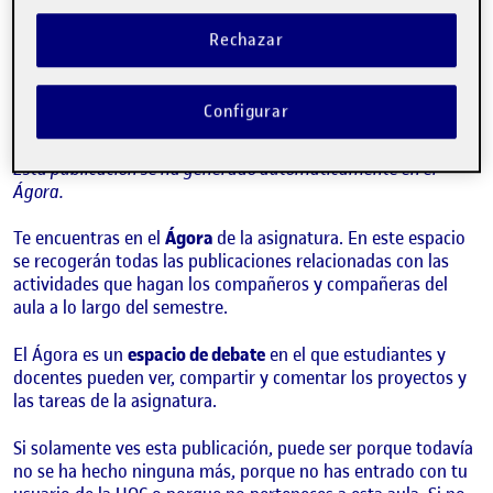
¡Bienvenidos y bienvenidas!
Publicado por
Quelic Berga Carreras
Rechazar
Visibilidad:
Fecha de publicación
9 septiembre, 2021 2:49 pm
Pública
-
8 Sep 2021
Configurar
¡Hola!
Esta publicación se ha generado automáticamente en el
Ágora.
Te encuentras en el
Ágora
de la asignatura. En este espacio
se recogerán todas las publicaciones relacionadas con las
actividades que hagan los compañeros y compañeras del
aula a lo largo del semestre.
El Ágora es un
espacio de debate
en el que estudiantes y
docentes pueden ver, compartir y comentar los proyectos y
las tareas de la asignatura.
Si solamente ves esta publicación, puede ser porque todavía
no se ha hecho ninguna más, porque no has entrado con tu