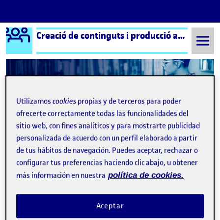
Logo Ágora
Creació de continguts i producció audiovisual
Saltar al contenido
Semestre 20211 - Aula 1
¡Bienvenidos y bienvenidas!
Utilizamos
cookies
propias y de terceros para poder
ofrecerte correctamente todas las funcionalidades del
Navegación de entradas
: #S
Siguiente
sitio web, con fines analíticos y para mostrarte publicidad
personalizada de acuerdo con un perfil elaborado a partir
de tus hábitos de navegación. Puedes aceptar, rechazar o
configurar tus preferencias haciendo clic abajo, u obtener
más información en nuestra
política de cookies.
Aceptar
Publicado por