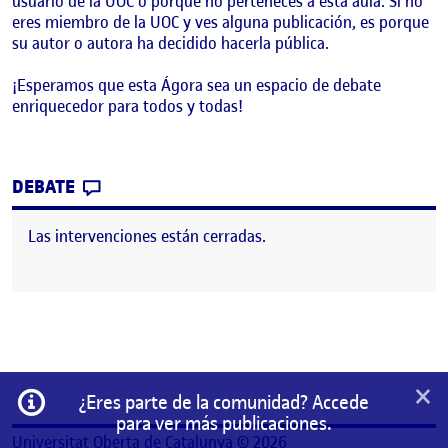
usuario de la UOC o porque no perteneces a esta aula. Si no
eres miembro de la UOC y ves alguna publicación, es porque
su autor o autora ha decidido hacerla pública.
¡Esperamos que esta Ágora sea un espacio de debate
enriquecedor para todos y todas!
CONTRIBUTION
0
EN ¡BIENVENIDOS Y BIENVENIDAS!
DEBATE
Las intervenciones están cerradas.
×
Información
¿Eres parte de la comunidad? Accede
para ver más publicaciones.
Universitat Oberta de Catalunya © 2026