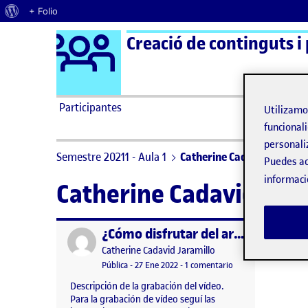
Acerca de WordPress
+ Folio
Logo Ágora
Creació de continguts i
Saltar al contenido
Participantes
Utilizam
funcionali
personali
Semestre 20211 - Aula 1
Catherine Cadavid Jaramil
Puedes ac
informaci
Catherine Cadavid Jara
¿Cómo disfrutar del arte y la cultura en tiempos de pandemia?
Publicado por
Publicado por
Catherine Cadavid Jaramillo
Visibilidad:
Fecha de publicación
27 enero, 2022 8:25 pm
en ¿Cómo disfrutar d
Pública
-
27 Ene 2022
-
1 comentario
Descripción de la grabación del vídeo.
Para la grabación de vídeo seguí las