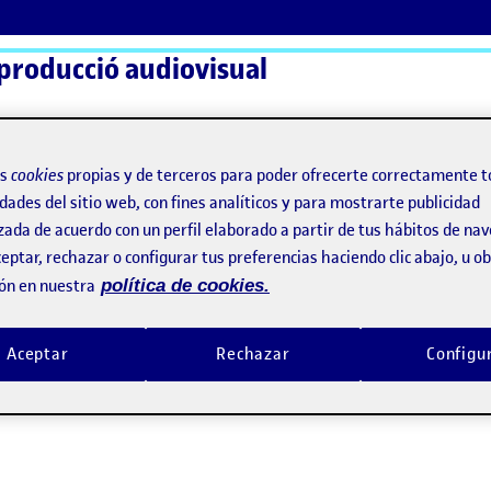
 producció audiovisual
ActiFolios
Ay
os
cookies
propias y de terceros para poder ofrecerte correctamente t
dades del sitio web, con fines analíticos y para mostrarte publicidad
zada de acuerdo con un perfil elaborado a partir de tus hábitos de na
lo
eptar, rechazar o configurar tus preferencias haciendo clic abajo, u 
ón en nuestra
política de cookies.
millo
Aceptar
Rechazar
Configu
el arte y la cultura en tiempos de pandemia?