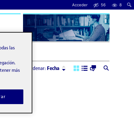
Acceder
56
8
uda
odas las
vegación.
Ordenar:
Descendente
Ordenar:
Fecha
obtener más
rar